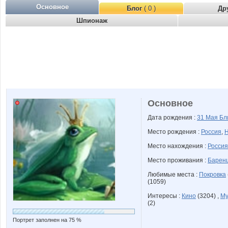
Основное
Блог
( 0 )
Др
Шпионаж
Основное
Дата рождения :
31 Мая
Бл
Место рождения :
Россия
,
Н
Место нахождения :
Россия
Место проживания :
Баренц
Любимые места :
Покровка
(1059)
Интересы :
Кино
(3204) ,
Му
(2)
Портрет заполнен на 75 %