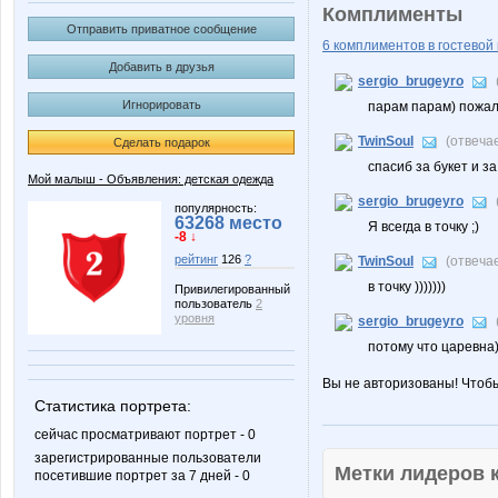
Комплименты
Отправить приватное сообщение
6 комплиментов в гостевой 
Добавить в друзья
sergio_brugeyro
Игнорировать
парам парам) пожал
TwinSoul
(отвеча
Сделать подарок
спасиб за букет и за
Мой малыш - Объявления: детская одежда
sergio_brugeyro
популярность:
63268 место
Я всегда в точку ;)
-8 ↓
рейтинг
126
?
TwinSoul
(отвеча
в точку )))))))
Привилегированный
пользователь
2
уровня
sergio_brugeyro
потому что царевна)
Вы не авторизованы! Чтоб
Статистика портрета:
сейчас просматривают портрет - 0
зарегистрированные пользователи
Метки лидеров
посетившие портрет за 7 дней - 0